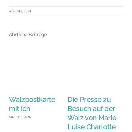
April 8th, 2024
Ähnliche Beiträge
Walzpostkarte
Die Presse zu
Se
m
mit ich
Besuch auf der
M
Walz von Marie
C
Mai 31st, 2026
Luise Charlotte
a